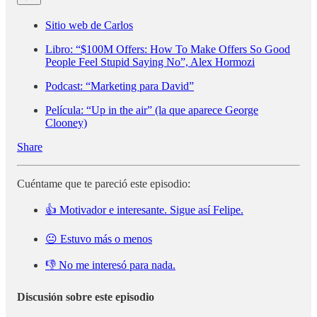
Sitio web de Carlos
Libro: “$100M Offers: How To Make Offers So Good
People Feel Stupid Saying No”, Alex Hormozi
Podcast: “Marketing para David”
Película: “Up in the air” (la que aparece George
Clooney)
Share
Cuéntame que te pareció este episodio:
👍 Motivador e interesante. Sigue así Felipe.
😐 Estuvo más o menos
👎 No me interesó para nada.
Discusión sobre este episodio