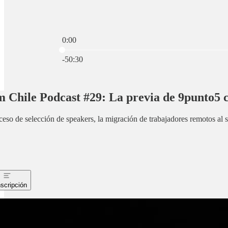
0:00
Hora actual: 0:00 / Tiempo total: -50:30
-50:30
 Chile Podcast #29: La previa de 9punto5 
eso de selección de speakers, la migración de trabajadores remotos al s
scripción