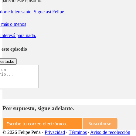
pareció este episodio:
or e interesante. Sigue así Felipe.
 más o menos
interesó para nada.
 este episodio
estacks
Por supuesto, sigue adelante.
Suscribirse
© 2026 Felipe Peña
·
Privacidad
∙
Términos
∙
Aviso de recolección