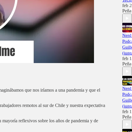
Tech
feb 
Peña
Nerd
Podc
Guill
(iunt
feb 
Peña
Nerd
 imaginábamos que nos iríamos a una pandemia y que el
Podc
Guill
trabajadores remotos al sur de Chile y nuestra expectativa
(iunt
feb 1
Peña
u mayoría reflexivos sobre los años de pandemia y de