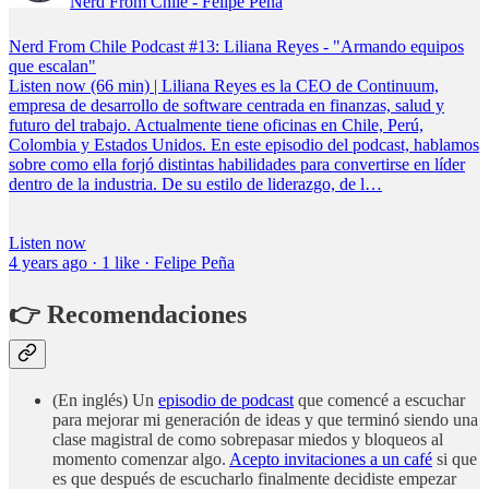
Nerd From Chile - Felipe Peña
Nerd From Chile Podcast #13: Liliana Reyes - "Armando equipos
que escalan"
Listen now (66 min) | Liliana Reyes es la CEO de Continuum,
empresa de desarrollo de software centrada en finanzas, salud y
futuro del trabajo. Actualmente tiene oficinas en Chile, Perú,
Colombia y Estados Unidos. En este episodio del podcast, hablamos
sobre como ella forjó distintas habilidades para convertirse en líder
dentro de la industria. De su estilo de liderazgo, de l…
Listen now
4 years ago · 1 like · Felipe Peña
👉 Recomendaciones
(En inglés) Un
episodio de podcast
que comencé a escuchar
para mejorar mi generación de ideas y que terminó siendo una
clase magistral de como sobrepasar miedos y bloqueos al
momento comenzar algo.
Acepto invitaciones a un café
si que
es que después de escucharlo finalmente decidiste empezar