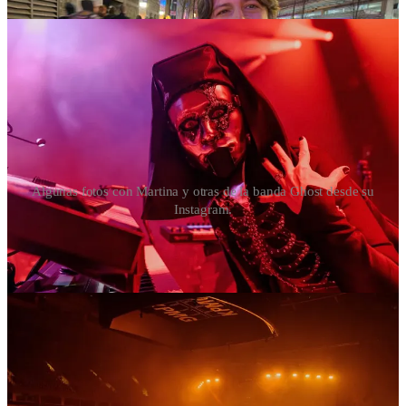
Algunas fotos con Martina y otras de la banda Ghost desde su
Instagram.
Lo que estoy pensando
Paseando por Granville Island, entré a una librería y encontré un
libro irónico con frases motivacionales. Una en particular me pegó,
especialmente después de leer a Pressfield:
There will never be the perfect time. Do the stupid thing
now. You deserve it.