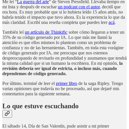
Me leí “
La guerra del arte
” de Steven Pressfield. Llevaba tiempo en
mi lista y después de escuchar
un podcast con el autor
, decidí que
era hora. Es muy probable que si lo hubiera leído 15 años atrás, no
habría tenido el impacto que tuvo ahora. Es la experiencia lo que da
más claridad. Escribí una reseña completa que puedes leer
acá
.
También leí
un artículo de Thinkific
sobre cómo llegaron a tener un
35% de su código generado por IA. Lo que más me llamó la
atención es que ellos mismos lo plantean como un problema de
confianza y no de las herramientas. También, en toda esta vorágine
de código generado por IA, me preocupa que nos estemos
despreocupando de revisarlo en profundidad y asumamos que tendrá
la misma calidad que si un humano la escribiera. En mi opinión,
la
revisión debería ser igual de estricta, o incluso más, cuando
dependemos de código generado.
Por último, terminé de leer el
primer libro
de la saga Ripley. Tengo
varias opiniones que todavía no he procesado, así que dejaré mis
comentarios para la siguiente semana.
Lo que estuve escuchando
El sábado 14, Día de San Valentín, pude asistir a mi primer