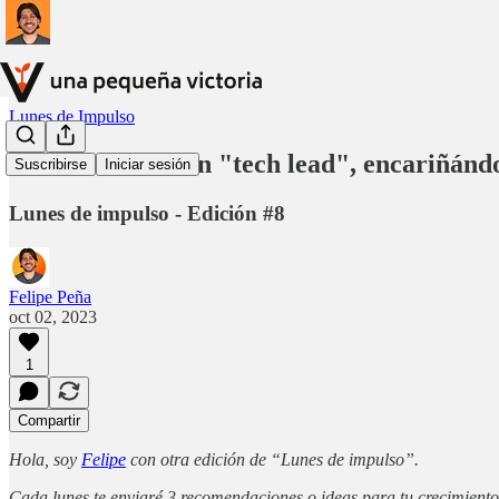
Lunes de Impulso
💡 Convertirse en "tech lead", encariñánd
Suscribirse
Iniciar sesión
Lunes de impulso - Edición #8
Felipe Peña
oct 02, 2023
1
Compartir
Hola, soy
Felipe
con otra edición de “Lunes de impulso”.
Cada lunes te enviaré 3 recomendaciones o ideas para tu crecimiento