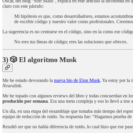
Oscar, del blog “Soft Skills", explica en este artículo la dicotomía e
claro con este párrafo:
Mi hipótesis es que, como desarrolladores, estamos acostumbrado
de escribir código y nuestro valor como profesionales. Creemos 
La sugerencia es no centrarse en el código, sino en la como ese códi
No eres tus líneas de código; eres las soluciones que ofreces.
3) 🎲 El algoritmo Musk
Me he estado devorando la
nueva bio de Elon Musk
. Ya estoy por la
Neuralink
.
Me he topado con algunos reviews del libro y todas concuerdan en los t
producido por semana
. Era una meta compleja y eso lo llevó a irse a
Un día, en una etapa del ensamblaje que tomaba más tiempo del esperad
equipo de reducción de ruido. Su respuesta fue: “Hagamos prueba de r
Resultó ser que no había diferencia de ruido, lo cual hizo que ese pas