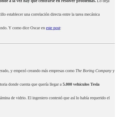
nde a la vez hay que centrarse en resolver problemas.
Lo deja
lo establecer una correlación directa entre la tarea mecánica
usando. Y como dice Oscar en
este post
:
 superado, y empezó creando más empresas como
The Boring Company
y
storia donde cuenta que quería llegar a
5.000 vehículos Tesla
mina de vidrio. El ingeniero contestó que así lo había requerido el