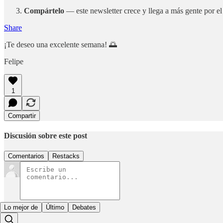
Compártelo
— este newsletter crece y llega a más gente por el
Share
¡Te deseo una excelente semana! 🌅
Felipe
1
Compartir
Discusión sobre este post
Comentarios
Restacks
Lo mejor de
Último
Debates