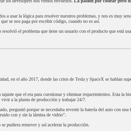
n que los developers nos vemos envueltos.
La pasión por codear pero do
s a usar la lógica para resolver nuestros problemas, y nos es muy sencil
que se nos paga por escribir código, cuando no es así.
go resolvió el problema que tiene un usuario con el producto que está 
 mitad, en el año 2017, donde las crisis de Tesla y SpaceX se habían
ajante que el era para cuestionar y eliminar requerimientos. Esta la hi
 vivir a la planta de producción y trabajar 24/7.
o, preguntó porque se necesitaba revestir la batería del auto con una lá
uido con y sin la lámina de vidrio”.
o se pudiera remover y así acelerar la producción.