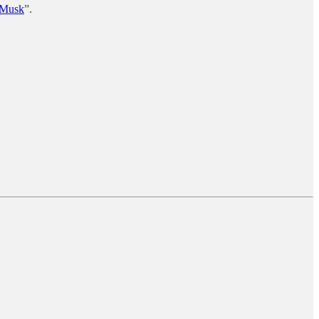
 Musk
”.